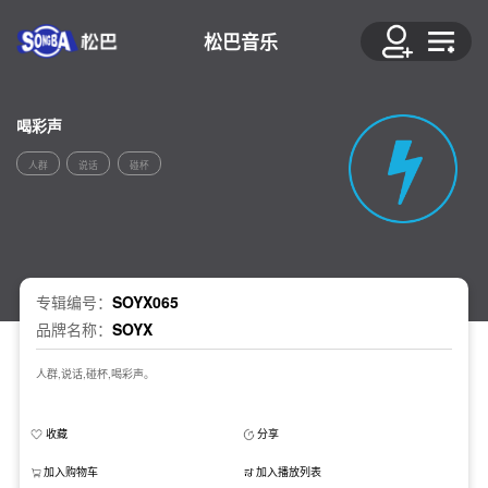
松巴音乐
喝彩声
人群
说话
碰杯
专辑编号：
SOYX065
品牌名称：
SOYX
人群,说话,碰杯,喝彩声。
收藏
分享
加入购物车
加入播放列表