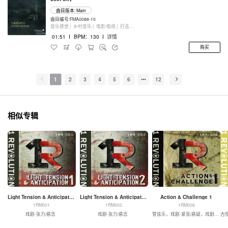
曲目版本: Main
曲目编号:FMA0088-10
音乐感觉 |
乡村音乐 |
电影/电视 |
打击乐器
01:51
I
BPM：130
I
详情
购买
1
2
3
4
5
6
12
相似专辑
Light Tension & Anticipation 1
Light Tension & Anticipation 2
Action & Challenge 1
1RM001
1RM002
1RM006
戏剧-张力/悬念
戏剧-张力/悬念
管弦乐，戏剧-紧张/悬疑，戏剧-动作
古怪