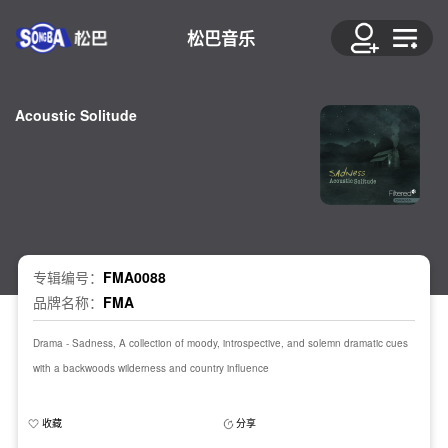
松巴音乐
Acoustic Solitude
专辑编号：
FMA0088
品牌名称：
FMA
Drama - Sadness, A collection of moody, introspective, and solemn dramatic cues
with a backwoods wilderness and country influence
收藏
分享