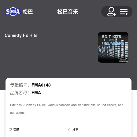
松巴音乐
Comedy Fx Hits
专辑编号：
FMA0148
品牌名称：
FMA
Edit Kits - Comedy FX Hit, Various comedic and slapstick hits, sound effects, and
transitions
收藏
分享