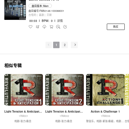
曲目版本: Main
曲目编号:FMA0148-100088001
古怪的 |
喜剧 |
贝斯
00:03
I
BPM：0
I
详情
购买
1
2
相似专辑
Light Tension & Anticipation 1
Light Tension & Anticipation 2
Action & Challenge 1
1RM001
1RM002
1RM006
戏剧-张力/悬念
戏剧-张力/悬念
管弦乐，戏剧-紧张/悬疑，戏剧-动作
古怪