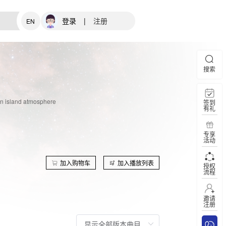
登录
|
注册
EN
搜索
 an island atmosphere
签到
有礼
专享
活动
加入购物车
加入播放列表
授权
流程
邀请
注册