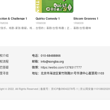
ction & Challenge 1
Quirky Comedy 1
Sitcom Grooves 1
RM006
1RM008
1RM009
管弦乐，戏剧-紧张/悬疑，戏剧-动作
古怪的 |
喜剧/古怪/有趣 |
正喜剧
喜剧/古怪/趣味
权介绍
电话：010-68488866
权流程
邮箱：info@songba.org
巴答疑
微博：
https://weibo.com/1378317777
里寻音
地址：北京市海淀区紫竹院路31号华澳中心嘉慧苑1103
right © 2022. All Rights Reserved | 备案号：京ICP备09042278号-1 | 京公网安备1101080202