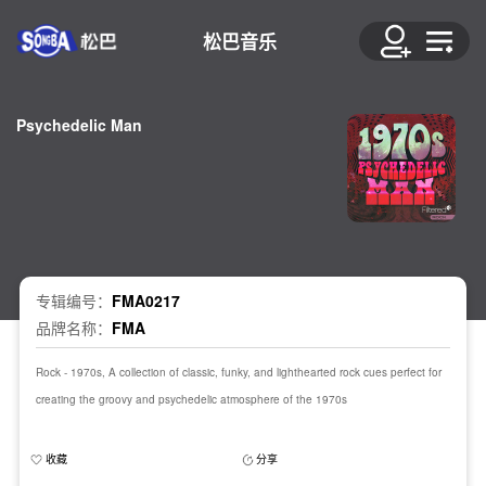
松巴音乐
Psychedelic Man
专辑编号：
FMA0217
品牌名称：
FMA
Rock - 1970s, A collection of classic, funky, and lighthearted rock cues perfect for
creating the groovy and psychedelic atmosphere of the 1970s
收藏
分享