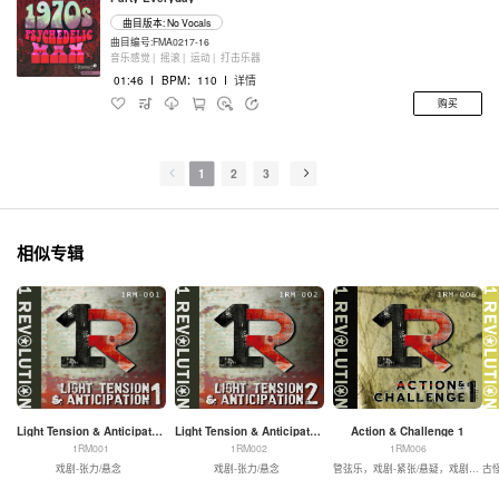
曲目版本: No Vocals
曲目编号:FMA0217-16
音乐感觉 |
摇滚 |
运动 |
打击乐器
01:46
I
BPM：110
I
详情
购买
1
2
3
相似专辑
Light Tension & Anticipation 1
Light Tension & Anticipation 2
Action & Challenge 1
1RM001
1RM002
1RM006
戏剧-张力/悬念
戏剧-张力/悬念
管弦乐，戏剧-紧张/悬疑，戏剧-动作
古怪