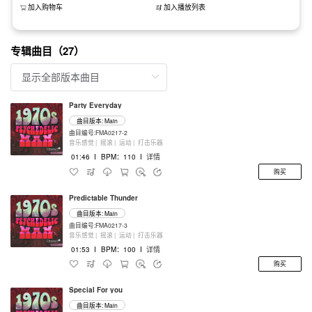
加入购物车
加入播放列表
专辑曲目（27）
Party Everyday
曲目版本: Main
曲目编号:FMA0217-2
音乐感觉 |
摇滚 |
运动 |
打击乐器
01:46
I
BPM：110
I
详情
购买
Predictable Thunder
曲目版本: Main
曲目编号:FMA0217-3
音乐感觉 |
摇滚 |
运动 |
打击乐器
01:53
I
BPM：100
I
详情
购买
Special For you
曲目版本: Main