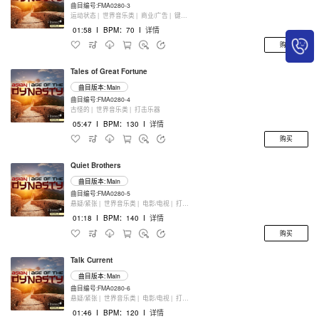
曲目编号:FMA0280-3
运动状态 |
世界音乐类 |
商业/广告 |
键盘乐器
01:58
I
BPM：70
I
详情
购买
Tales of Great Fortune
曲目版本: Main
曲目编号:FMA0280-4
古怪的 |
世界音乐类 |
打击乐器
05:47
I
BPM：130
I
详情
购买
Quiet Brothers
曲目版本: Main
曲目编号:FMA0280-5
悬疑/紧张 |
世界音乐类 |
电影/电视 |
打击乐器
01:18
I
BPM：140
I
详情
购买
Talk Current
曲目版本: Main
曲目编号:FMA0280-6
悬疑/紧张 |
世界音乐类 |
电影/电视 |
打击乐器
01:46
I
BPM：120
I
详情