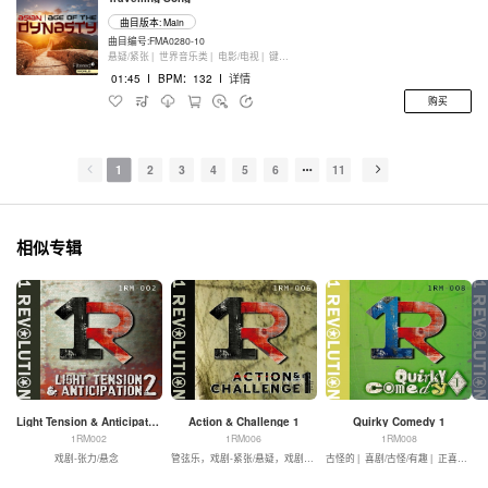
曲目版本: Main
曲目编号:FMA0280-10
悬疑/紧张 |
世界音乐类 |
电影/电视 |
键盘乐器
01:45
I
BPM：132
I
详情
购买
1
2
3
4
5
6
11
相似专辑
Light Tension & Anticipation 2
Action & Challenge 1
Quirky Comedy 1
1RM002
1RM006
1RM008
戏剧-张力/悬念
管弦乐，戏剧-紧张/悬疑，戏剧-动作
古怪的 |
喜剧/古怪/有趣 |
正喜剧