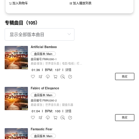
加入购物车
加入播放列表
专辑曲目（105）
Artificial Bamboo
曲目版本: Main
曲目编号:FMA0280-1
悬疑/紧张 |
世界音乐类 |
电影/电视 |
打击乐器
01:36
I
BPM：137
I
详情
购买
Fabirc of Elegance
曲目版本: Main
曲目编号:FMA0280-2
悬疑/紧张 |
世界音乐类 |
键盘乐器
01:04
I
BPM：100
I
详情
购买
Fantastic Fear
曲目版本: Main