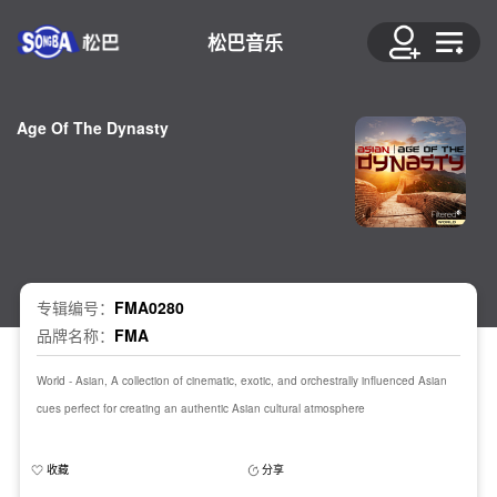
松巴音乐
Age Of The Dynasty
专辑编号：
FMA0280
品牌名称：
FMA
World - Asian, A collection of cinematic, exotic, and orchestrally influenced Asian
cues perfect for creating an authentic Asian cultural atmosphere
收藏
分享