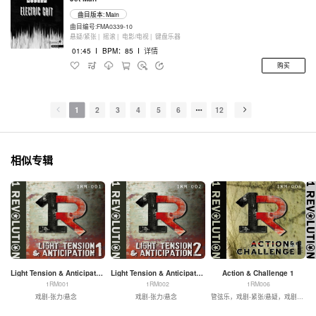
曲目版本: Main
曲目编号:FMA0339-10
悬疑/紧张 |
摇滚 |
电影/电视 |
键盘乐器
01:45
I
BPM：85
I
详情
购买
1
2
3
4
5
6
12
相似专辑
Light Tension & Anticipation 1
Light Tension & Anticipation 2
Action & Challenge 1
1RM001
1RM002
1RM006
戏剧-张力/悬念
戏剧-张力/悬念
管弦乐，戏剧-紧张/悬疑，戏剧-动作