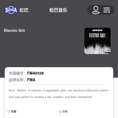
松巴音乐
Electric Grit
专辑编号：
FMA0339
品牌名称：
FMA
Rock - Modern, A collection of aggressive, gritty, and electronic influenced modern
rock cues perfect for creating a raw, powerful, and fierce atmosphere
收藏
分享