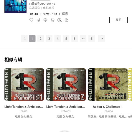
曲目编号:ATO1304-10
悬疑/紧张 |
电影/电视
01:43
I
BPM：131
I
详情
购买
1
2
3
4
5
6
8
相似专辑
Light Tension & Anticipation 1
Light Tension & Anticipation 2
Action & Challenge 1
1RM001
1RM002
1RM006
戏剧-张力/悬念
戏剧-张力/悬念
管弦乐，戏剧-紧张/悬疑，戏剧-动作
古怪