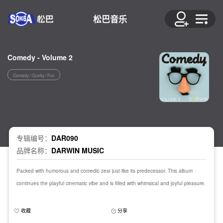
松巴音乐
Comedy - Volume 2
Comedy / Quirky / Fun
专辑编号：
DAR090
品牌名称：
DARWIN MUSIC
Packed with humorous and comedic zest just like its predecessor. This album
continues the playful cinematic vibe and is filled with whimsical and joyful pleasure.
收藏
分享