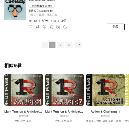
曲目版本: Full Mix
曲目编号:DAR090-10
古怪的 |
喜剧 |
打击乐器
01:18
I
BPM：105
I
详情
购买
1
2
3
相似专辑
Light Tension & Anticipation 1
Light Tension & Anticipation 2
Action & Challenge 1
1RM001
1RM002
1RM006
戏剧-张力/悬念
戏剧-张力/悬念
管弦乐，戏剧-紧张/悬疑，戏剧-动作
古怪