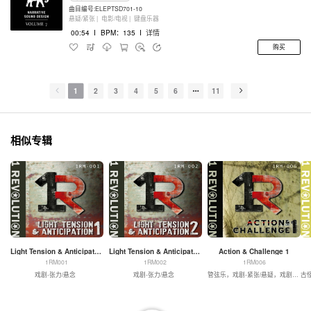
曲目编号:ELEPTSD701-10
悬疑/紧张 |
电影/电视 |
键盘乐器
00:54
I
BPM：135
I
详情
购买
1
2
3
4
5
6
11
相似专辑
Light Tension & Anticipation 1
Light Tension & Anticipation 2
Action & Challenge 1
1RM001
1RM002
1RM006
戏剧-张力/悬念
戏剧-张力/悬念
管弦乐，戏剧-紧张/悬疑，戏剧-动作
古怪