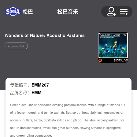
松巴音乐
Wonders of Nature: Acoustic Pastures
Acoustic / Folk
专辑编号：
EMM207
品牌名称：
EMM
Serene acoustic underscores evoking pastoral scenes, with a range of moods full
of reflection, depth and gentle warmth. Sparse but beautifully lush ensembles of
acoustic guitars, banjo, pizzicato strings and piano; The ideal accompaniment for
nature documentaries, travel, the great outdoors, flowing streams in springtime
and green rolling countryside.