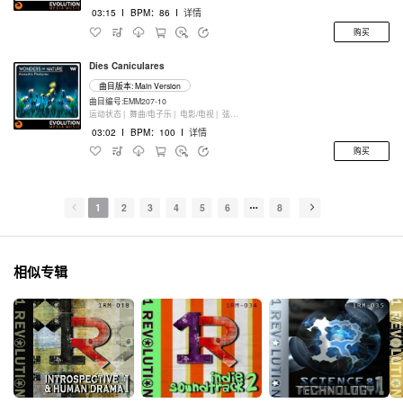
03:15
I
BPM：86
I
详情
购买
Dies Caniculares
曲目版本: Main Version
曲目编号:EMM207-10
运动状态 |
舞曲/电子乐 |
电影/电视 |
弦乐器
03:02
I
BPM：100
I
详情
购买
1
2
3
4
5
6
8
相似专辑