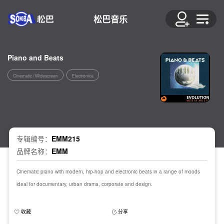
松巴音乐
Piano and Beats
Cinematic / Widescreen
Electronica
专辑编号：
EMM215
品牌名称：
EMM
Cinematic piano with modern, hip-hop and electronic beats in a range of moods
ideal for documentary, urban drama, corporate and design.
收藏
分享