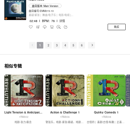
曲目版本: Main Version
曲目编号:EMM215-10
悬疑/紧张 |
舞曲/电子乐 |
电影/电视 |
键盘乐器
02:48
I
BPM：76
I
详情
购买
1
2
3
4
5
6
相似专辑
Light Tension & Anticipation 2
Action & Challenge 1
Quirky Comedy 1
1RM002
1RM006
1RM008
戏剧-张力/悬念
管弦乐，戏剧-紧张/悬疑，戏剧-动作
古怪的 |
喜剧/古怪/有趣 |
正喜剧