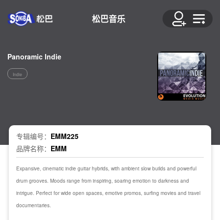
松巴音乐
Panoramic Indie
Indie
专辑编号：
EMM225
品牌名称：
EMM
Expansive, cinematic indie guitar hybrids, with ambient slow builds and powerful
drum grooves. Moods range from inspiring, soaring emotion to darkness and
intrigue. Perfect for wide open spaces, emotive promos, surfing movies and travel
documentaries.