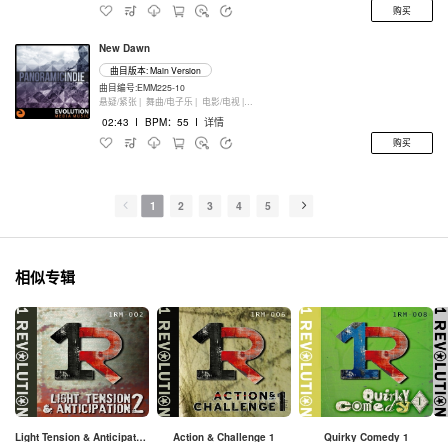
购买
New Dawn
曲目版本: Main Version
曲目编号:EMM225-10
悬疑/紧张 |
舞曲/电子乐 |
电影/电视 |
打击乐器
02:43
I
BPM：55
I
详情
购买
1
2
3
4
5
相似专辑
Light Tension & Anticipation 2
Action & Challenge 1
Quirky Comedy 1