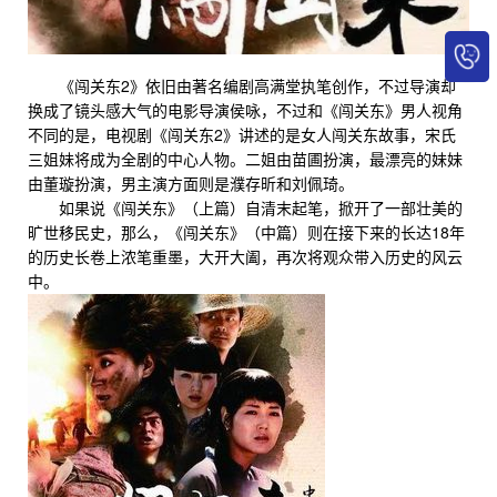
《闯关东2》依旧由著名编剧高满堂执笔创作，不过导演却
换成了镜头感大气的电影导演侯咏，不过和《闯关东》男人视角
不同的是，电视剧《闯关东2》讲述的是女人闯关东故事，宋氏
三姐妹将成为全剧的中心人物。二姐由苗圃扮演，最漂亮的妹妹
由董璇扮演，男主演方面则是濮存昕和刘佩琦。
如果说《闯关东》（上篇）自清末起笔，掀开了一部壮美的
旷世移民史，那么，《闯关东》（中篇）则在接下来的长达18年
的历史长卷上浓笔重墨，大开大阖，再次将观众带入历史的风云
中。