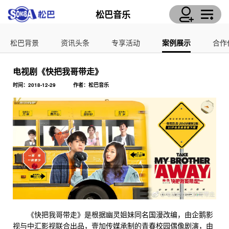
松巴音乐
松巴背景
资讯头条
专享活动
案例展示
合作
电视剧《快把我哥带走》
时间：2018-12-29
作者：松巴音乐
《快把我哥带走》是根据幽灵姐妹同名国漫改编，由企鹅影
视与中汇影视联合出品，壹加传媒承制的青春校园偶像剧演，由