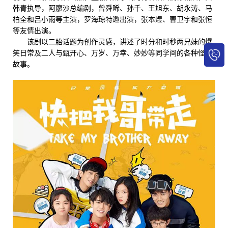
韩青执导，阿廖沙总编剧，曾舜晞、孙千、王旭东、胡永涛、马
柏全和吕小雨等主演，罗海琼特邀出演，张本煜、曹卫宇和张恒
等友情出演。
该剧以二胎话题为创作灵感，讲述了时分和时秒两兄妹的爆
笑日常及二人与甄开心、万岁、万幸、妙妙等同学间的各种怪咖
故事。