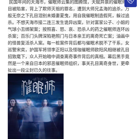
民国年间的天海市，催眠师云集的图腾馆，天赋异禀的催眠师孔
目被陷害，背上了欺师灭祖的罪名，遭到大师兄孟海的追杀，万
般无奈之下孔目泪别未婚妻夏曳，用自我催眠制造假死，躲过追
杀。不想天海市接二连三发生诡异凶案，针对富家公子、小姐的
气球小丑绑架案；按照喜、怒、哀、恐杀人的药之催眠师连环凶
杀案；百乐门头牌深陷艳照门与日本亲王的离奇死亡案；油画中
的怪兽复活杀人案。每一桩案件背后都与催眠术脱不了干系，女
巡警宋奕，护国军将领李正阳以及怪咖催眠师欧阳风相继被孔目
招致麾下，众人开始暗中调查离奇事件背后的真相。幕后黑手竟
然是一个来自日本的邪恶催眠师组织，事关孔目离奇身世，更牵
扯出一段尘封已久的往事。