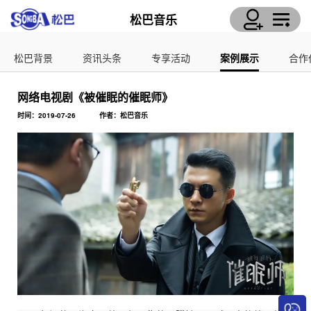
松巴音乐
松巴背景
资讯头条
专享活动
案例展示
合作
网络电视剧《被催眠的催眠师》
时间：2019-07-26
作者：松巴音乐