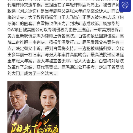
代理律师突遭车祸，重担压在了年轻律师鹿鸣肩上。被告律师宁
致远（刘之冰饰）是当年鹿鸣父亲张大年奸杀案公诉人。而白雪
梅的丈夫，大学教授杨振华（王志飞饰）正落入被告韩志成（何
冰饰）的圈套。白雪梅顶住压力，判决韩志成败诉。杨振华的
OW项目被美国公司以专利侵权为由告上法庭。一审美方败诉，
美方重新聘请鹿鸣为律师上诉省高院。白雪梅依法回避该案。高
院二审推翻一审判决。杨振华深受打击。鹿鸣发现父亲案件有一
点，决定替父申诉，得到白雪梅支持。一逃犯被缉捕归案，交代
出多年前一桩旧案，与张大年案件高度吻合。最高法院巡回法庭
重审张大年案，张大年被宣告无罪。省人大会上，白雪梅对法院
改革作了总结，获代表赞誉。鹿鸣通过公开招考，走进了省高院
的大门，成为了一名法官 。