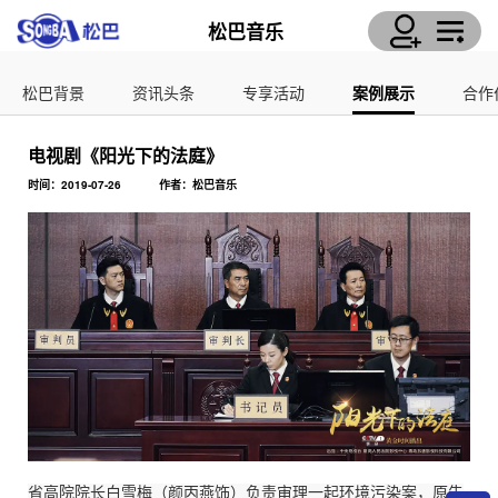
松巴音乐
松巴背景
资讯头条
专享活动
案例展示
合作
电视剧《阳光下的法庭》
时间：2019-07-26
作者：松巴音乐
省高院院长白雪梅（颜丙燕饰）负责审理一起环境污染案，原告