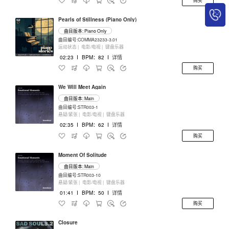
购买
Pearls of Stillness (Piano Only)
曲目版本: Piano Only
曲目编号:COMMA23233-3.01
运动状态 |
电影/电视 |
键盘乐器
02:23
I
BPM：82
I
详情
购买
We Will Meet Again
曲目版本: Main
曲目编号:STR003-1
悬疑/紧张 |
电影/电视 |
键盘乐器
02:35
I
BPM：62
I
详情
购买
Moment Of Solitude
曲目版本: Main
曲目编号:STR003-10
悬疑/紧张 |
电影/电视 |
键盘乐器
01:41
I
BPM：50
I
详情
购买
Closure