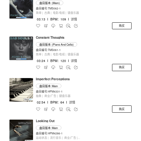
曲目版本: (Main)
曲目编号:TMS062-1
简单 |
古典 |
电影/电视 |
键盘乐器
03:13
I
BPM：109
I
详情
购买
Constant Thoughts
曲目版本: (Piano And Cello)
曲目编号:TMS061-1
简单 |
古典 |
电影/电视 |
键盘乐器
03:24
I
BPM：120
I
详情
购买
Imperfect Perceptions
曲目版本: Main
曲目编号:HPM4331-1
抽象 |
商业/广告 |
键盘乐器
02:54
I
BPM：64
I
详情
购买
Looking Out
曲目版本: Main
曲目编号:HPM4286-1
运动状态 |
流行音乐 |
商业/广告 |
键盘乐器