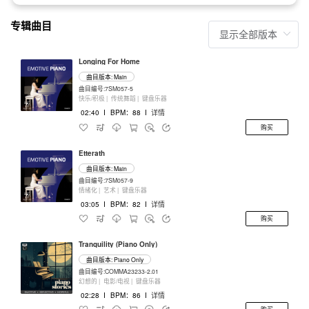
专辑曲目
Longing For Home
曲目版本: Main
曲目编号:7SM057-5
快乐/积极 |
传统舞蹈 |
键盘乐器
02:40
I
BPM：88
I
详情
购买
Etterath
曲目版本: Main
曲目编号:7SM057-9
情绪化 |
艺术 |
键盘乐器
03:05
I
BPM：82
I
详情
购买
Tranquility (Piano Only)
曲目版本: Piano Only
曲目编号:COMMA23233-2.01
幻想的 |
电影/电视 |
键盘乐器
02:28
I
BPM：86
I
详情