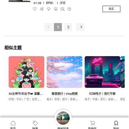
01:36
I
BPM：
I
详情
购买
1
2
相似主题
38女神节/妇女节❤️ 温馨抒情
春游旅行 | vlog视频
EDM电子 | 流行节奏
企
抒情 |
节日 |
广告 |
自然 |
温馨 |
春天 |
爱
欢快 |
旅行 |
青春 |
美好 |
电子 |
积极
节奏 |
流行 |
动感 |
广告
积极 |
首页
特惠
播放列表
购物车
我的