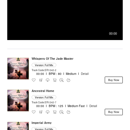
Whispers Of The Jade Master
Version: Full Mix
Track Code:ER1242-2
00:00
I
BPM：80
I
Medium
I
Detail
Buy Now
Ancestral Home
Version: Full Mix
Track Code:ER1242-7
00:00
I
BPM：125
I
Medium Fast
I
Detail
Buy Now
Imperial Army
Version: Full Mix