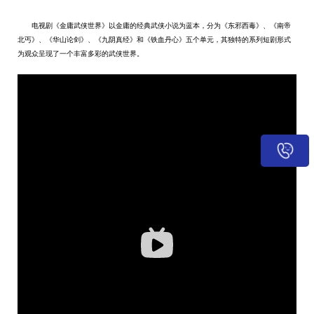
电视剧《金庸武侠世界》以金庸的经典武侠小说为蓝本，分为《东邪西毒》、《南帝
北丐》、《华山论剑》、《九阴真经》和《铁血丹心》五个单元，其独特的系列短剧形式
为观众呈现了一个丰富多彩的武侠世界。