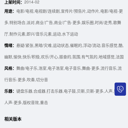
2014-02
上架时间：
用途：
电影/电视,电视剧/连续剧,宣传片/预告片,动作片,电影/电视-更
多,特别场合,派对,商业/广告,商业/广告-更多,娱乐圈,时尚/走秀,歌舞
厅,制作元素,即兴/音乐元素,运动,水下运动
情绪：
悬疑/紧张,黑暗/灾难,运动状态,催眠的,浮动/流动,音乐感觉,酷,
幽默,愉快,快乐/积极,欢乐/开心,振奋的,氛围,有气氛的,地域感觉,法国
风格：
舞曲/电子乐,浩室,电子浩室,电子音乐,舞曲-更多,流行音乐,流
行音乐-更多,吹奏,切分音
乐器：
键盘乐器,合成器,打击乐器,电子鼓,贝斯,贝斯-更多,人声,男声,
人声-更多,版权音效,重击
相关版本