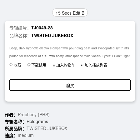
15 Secs Edit B
专辑编号：
TJ0049-28
品牌名称：
TWISTED JUKEBOX
Deep, dark hypnotic electro stomper with pounding beat and syncopated synth riffs
pause for reflection at 1:15 with floaty, atmospheric male vocals. Lyrics: I Can't Fight.
收藏
下载试用
加入购物车
加入播放列表
购买
Prophecy (PRS)
作者：
Holograms
专辑名称：
TWISTED JUKEBOX
所属品牌：
medium
速度：