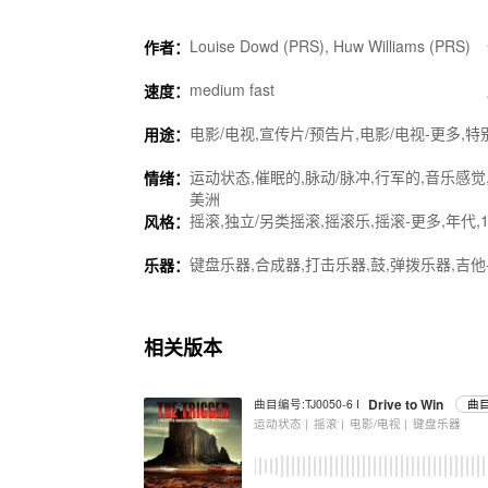
Louise Dowd (PRS), Huw Williams (PRS)
作者：
medium fast
速度：
电影/电视,宣传片/预告片,电影/电视-更多,特
用途：
运动状态,催眠的,脉动/脉冲,行军的,音乐感觉,
情绪：
美洲
摇滚,独立/另类摇滚,摇滚乐,摇滚-更多,年代,1
风格：
键盘乐器,合成器,打击乐器,鼓,弹拨乐器,吉他
乐器：
相关版本
Drive to Win
曲目编号:TJ0050-6 I
曲目
运动状态 |
摇滚 |
电影/电视 |
键盘乐器