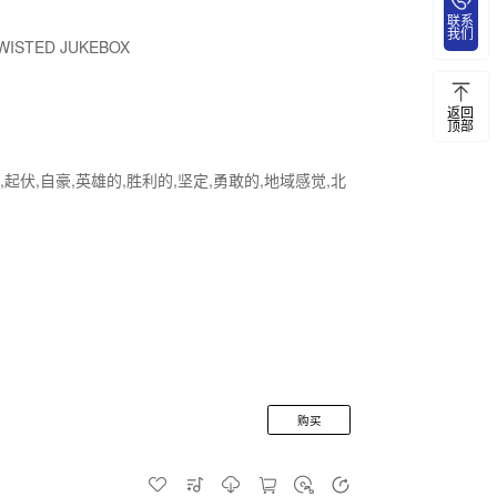
联系
我们
WISTED JUKEBOX
返回
顶部
,起伏,自豪,英雄的,胜利的,坚定,勇敢的,地域感觉,北
购买