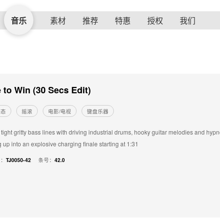
音乐
素材
推荐
特惠
授权
我们
 to Win (30 Secs Edit)
状态
摇滚
电影/电视
键盘乐器
 tight gritty bass lines with driving industrial drums, hooky guitar melodies and hy
 up into an explosive charging finale starting at 1:31
号：
TJ0050-42
条号：
42.0