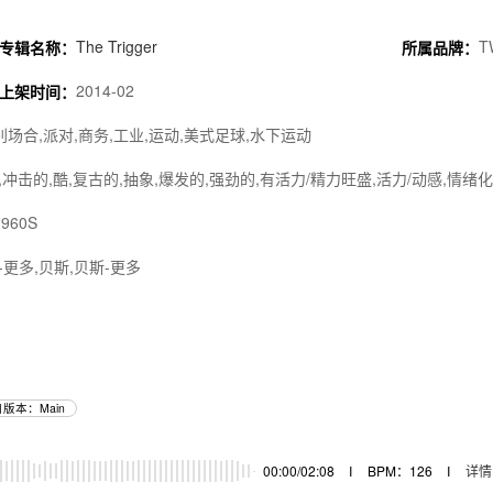
The Trigger
T
专辑名称：
所属品牌：
2014-02
上架时间：
别场合,派对,商务,工业,运动,美式足球,水下运动
冲击的,酷,复古的,抽象,爆发的,强劲的,有活力/精力旺盛,活力/动感,情绪化
960S
-更多,贝斯,贝斯-更多
版本：Main
00:00/02:08
I
BPM：126
I
详情