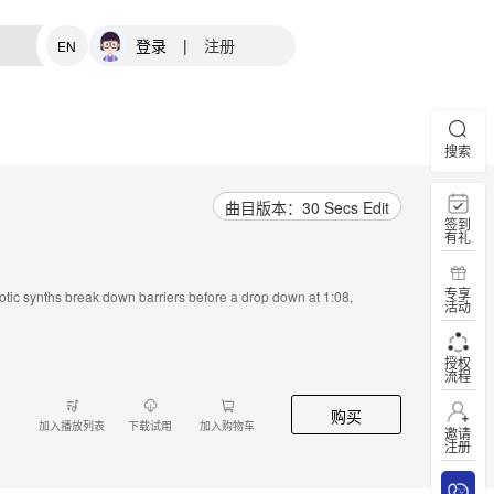
登录
|
注册
EN
搜索
曲目版本：30 Secs Edit
签到
有礼
专享
pnotic synths break down barriers before a drop down at 1:08,
活动
授权
流程
购买
加入播放列表
下载试用
加入购物车
邀请
注册