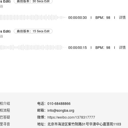
s Edit)
曲目版本：30 Secs Edit
乐器
00:00/00:30
I
BPM：98
I
详情
s Edit)
曲目版本：15 Secs Edit
乐器
00:00/00:15
I
BPM：98
I
详情
权介绍
电话：010-68488866
权流程
邮箱：info@songba.org
巴答疑
微博：
https://weibo.com/1378317777
里寻音
地址：北京市海淀区紫竹院路31号华澳中心嘉慧苑1103