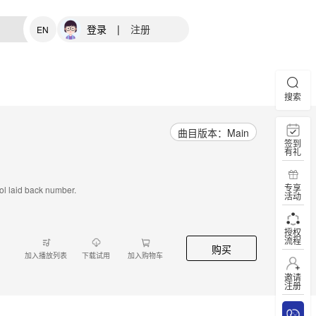
登录
|
注册
EN
搜索
曲目版本：Main
签到
有礼
专享
ool laid back number.
活动
授权
流程
购买
加入播放列表
下载试用
加入购物车
邀请
注册