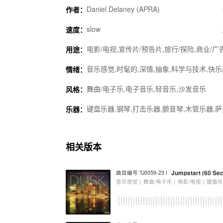
Daniel Delaney (APRA)
作者：
slow
速度：
电影/电视,宣传片/预告片,旅行/探险,商业/广
用途：
音乐感觉,时髦的,深情,抽象,科学与技术,快乐
情绪：
舞曲/电子乐,电子音乐,轻音乐,沙发音乐
风格：
键盘乐器,钢琴,打击乐器,颤音琴,木管乐器,萨
乐器：
相关版本
Jumpstart (60 Sec
曲目编号:TJ0059-23 I
音乐感觉 |
舞曲/电子乐 |
电影/电视 |
键盘