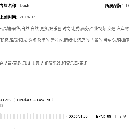
Dusk
T
专辑名称：
所属品牌：
2014-07
上架时间：
告,高端/奢华,自然,自然-更多,娱乐圈,时尚/走秀,商务,企业视频,交通,汽车/
/积极,温暖/阳光,悠闲,悠闲的,清凉的,情绪化,沉思的/内省的,希望/光明/重
克斯管-更多,贝斯,电贝斯,铜管乐器,铜管乐器-更多
s Edit)
曲目版本：60 Secs Edit
乐器
00:00/01:00
I
BPM：98
I
详情