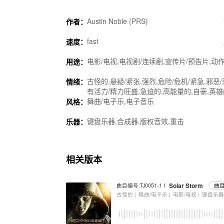
Austin Noble (PRS)
作者：
fast
速度：
电影/电视,电视剧/连续剧,宣传片/预告片,动作
用途：
古怪的,悬疑/紧张,强烈,危险/危机/紧急,邪恶
情绪：
有活力/精力旺盛,急迫的,高能量的,自豪,英雄
舞曲/电子乐,电子音乐
风格：
键盘乐器,合成器,版权音效,重击
乐器：
相关版本
Solar Storm
曲目编号:TJ0051-1 I
曲目
古怪的 |
舞曲/电子乐 |
电影/电视 |
键盘乐