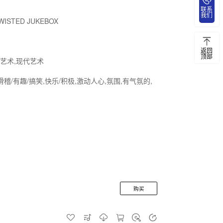
联系
我们
WISTED JUKEBOX
返回
顶部
,艺术,现代艺术
滑稽/有趣/搞笑,快乐/积极,激动人心,氛围,有气氛的,
购买