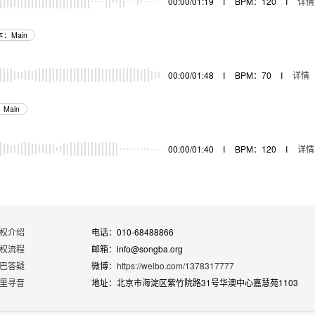
00:00/01:19
I
BPM：120
I
详情
：Main
器
00:00/01:48
I
BPM：70
I
详情
Main
器
00:00/01:40
I
BPM：120
I
详情
权介绍
电话：010-68488866
权流程
邮箱：info@songba.org
巴答疑
微博：
https://weibo.com/1378317777
里寻音
地址：北京市海淀区紫竹院路31号华澳中心嘉慧苑1103