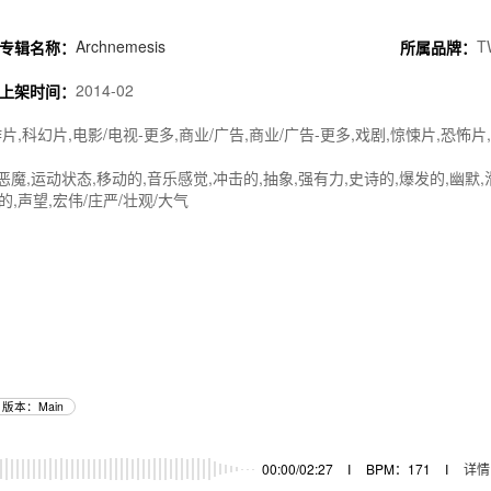
Archnemesis
T
专辑名称：
所属品牌：
2014-02
上架时间：
片,科幻片,电影/电视-更多,商业/广告,商业/广告-更多,戏剧,惊悚片,恐怖片
/恶魔,运动状态,移动的,音乐感觉,冲击的,抽象,强有力,史诗的,爆发的,幽默,
的,声望,宏伟/庄严/壮观/大气
版本：Main
器
00:00/02:27
I
BPM：171
I
详情