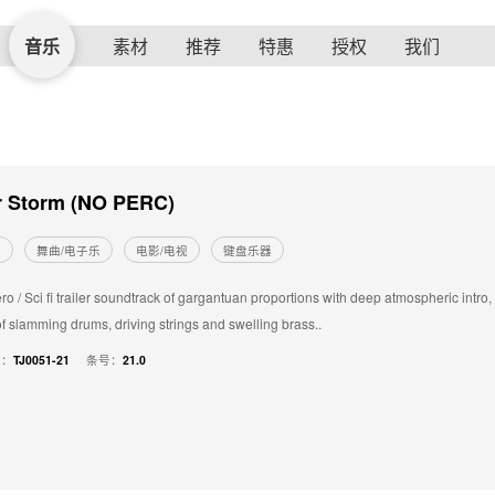
音乐
素材
推荐
特惠
授权
我们
r Storm (NO PERC)
的
舞曲/电子乐
电影/电视
键盘乐器
ro / Sci fi trailer soundtrack of gargantuan proportions with deep atmospheric intr
of slamming drums, driving strings and swelling brass..
号：
TJ0051-21
条号：
21.0