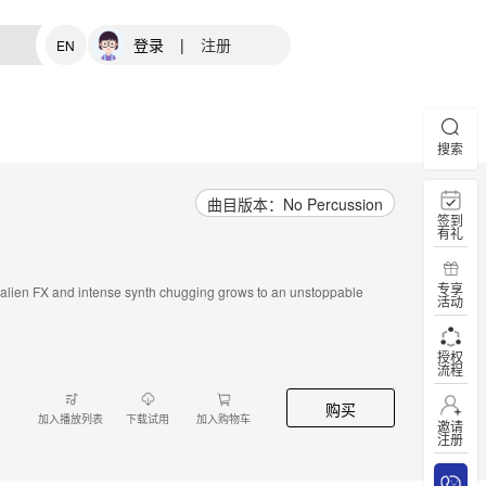
登录
|
注册
EN
搜索
曲目版本：No Percussion
签到
有礼
专享
o, alien FX and intense synth chugging grows to an unstoppable
活动
授权
流程
购买
加入播放列表
下载试用
加入购物车
邀请
注册