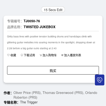
15 Secs Edit
专辑编号：
TJ0050-76
品牌名称：
TWISTED JUKEBOX
Gritty bass lines with positive tension building drums and handclaps climb with
glittering guitar melodies into soaring moments in the spotlight, dropping down at
2:28 before a big guitar outro starting at 2:43
收藏
下载试用
加入购物车
加入播放列表
购买
Oliver Price (PRS), Thomas Greenwood (PRS), Orlando
作者：
Roberton (PRS)
The Trigger
专辑名称：