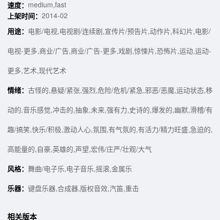
medium,fast
速度：
2014-02
上架时间：
用途：
电影/电视,电视剧/连续剧,宣传片/预告片,动作片,科幻片,电影/
电视-更多,商业/广告,商业/广告-更多,戏剧,惊悚片,恐怖片,运动,运动-
更多,艺术,现代艺术
情绪：
古怪的,悬疑/紧张,强烈,危险/危机/紧急,邪恶/恶魔,运动状态,移
动的,音乐感觉,冲击的,抽象,未来,强有力,史诗的,爆发的,幽默,滑稽/有
趣/搞笑,快乐/积极,激动人心,氛围,有气氛的,有活力/精力旺盛,急迫的,
高能量的,自豪,英雄的,声望,宏伟/庄严/壮观/大气
风格：
舞曲/电子乐,电子音乐,摇滚,金属乐
乐器：
键盘乐器,合成器,版权音效,汽笛,重击
相关版本