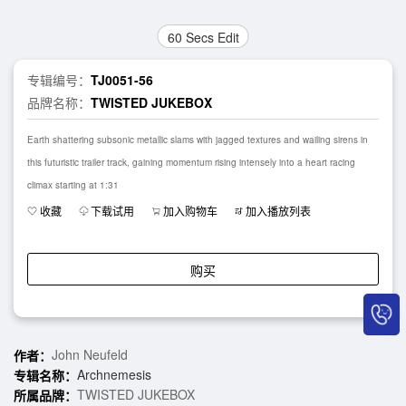
60 Secs Edit
专辑编号：
TJ0051-56
品牌名称：
TWISTED JUKEBOX
Earth shattering subsonic metallic slams with jagged textures and wailing sirens in
this futuristic trailer track, gaining momentum rising intensely into a heart racing
climax starting at 1:31
收藏
下载试用
加入购物车
加入播放列表
购买
John Neufeld
作者：
Archnemesis
专辑名称：
TWISTED JUKEBOX
所属品牌：