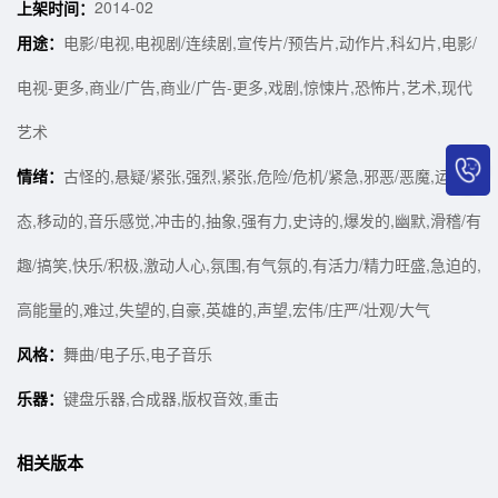
2014-02
上架时间：
用途：
电影/电视,电视剧/连续剧,宣传片/预告片,动作片,科幻片,电影/
电视-更多,商业/广告,商业/广告-更多,戏剧,惊悚片,恐怖片,艺术,现代
艺术
情绪：
古怪的,悬疑/紧张,强烈,紧张,危险/危机/紧急,邪恶/恶魔,运动状
态,移动的,音乐感觉,冲击的,抽象,强有力,史诗的,爆发的,幽默,滑稽/有
趣/搞笑,快乐/积极,激动人心,氛围,有气氛的,有活力/精力旺盛,急迫的,
高能量的,难过,失望的,自豪,英雄的,声望,宏伟/庄严/壮观/大气
风格：
舞曲/电子乐,电子音乐
乐器：
键盘乐器,合成器,版权音效,重击
相关版本