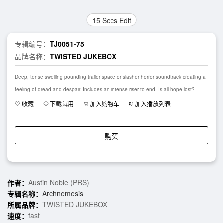
15 Secs Edit
专辑编号：
TJ0051-75
品牌名称：
TWISTED JUKEBOX
Deep, tense swelling pounding trailer space or slasher horror soundtrack creating a
feeling of dread and despair. Includes an intense riser to end. Is all hope lost?
收藏
下载试用
加入购物车
加入播放列表
购买
Austin Noble (PRS)
作者：
Archnemesis
专辑名称：
TWISTED JUKEBOX
所属品牌：
fast
速度：