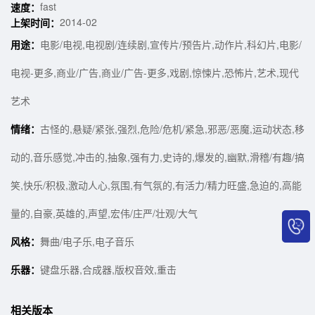
fast
速度：
2014-02
上架时间：
用途：
电影/电视,电视剧/连续剧,宣传片/预告片,动作片,科幻片,电影/
电视-更多,商业/广告,商业/广告-更多,戏剧,惊悚片,恐怖片,艺术,现代
艺术
情绪：
古怪的,悬疑/紧张,强烈,危险/危机/紧急,邪恶/恶魔,运动状态,移
动的,音乐感觉,冲击的,抽象,强有力,史诗的,爆发的,幽默,滑稽/有趣/搞
笑,快乐/积极,激动人心,氛围,有气氛的,有活力/精力旺盛,急迫的,高能
量的,自豪,英雄的,声望,宏伟/庄严/壮观/大气
风格：
舞曲/电子乐,电子音乐
乐器：
键盘乐器,合成器,版权音效,重击
相关版本