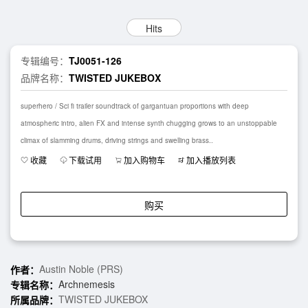
Hits
专辑编号：
TJ0051-126
品牌名称：
TWISTED JUKEBOX
superhero / Sci fi trailer soundtrack of gargantuan proportions with deep
atmospheric intro, alien FX and intense synth chugging grows to an unstoppable
climax of slamming drums, driving strings and swelling brass..
收藏
下载试用
加入购物车
加入播放列表
购买
Austin Noble (PRS)
作者：
Archnemesis
专辑名称：
TWISTED JUKEBOX
所属品牌：