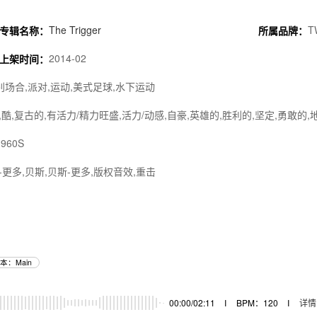
The Trigger
T
专辑名称：
所属品牌：
2014-02
上架时间：
特别场合,派对,运动,美式足球,水下运动
,酷,复古的,有活力/精力旺盛,活力/动感,自豪,英雄的,胜利的,坚定,勇敢的
960S
-更多,贝斯,贝斯-更多,版权音效,重击
本：Main
00:00/02:11
I
BPM：120
I
详情