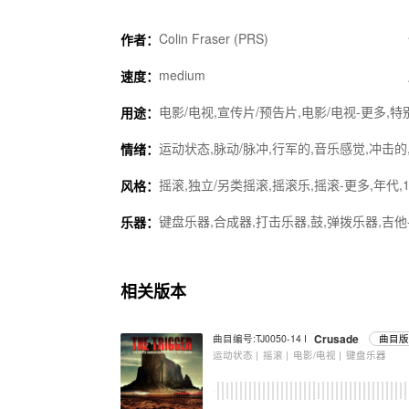
Colin Fraser (PRS)
作者：
medium
速度：
电影/电视,宣传片/预告片,电影/电视-更多,
用途：
运动状态,脉动/脉冲,行军的,音乐感觉,冲击的
情绪：
摇滚,独立/另类摇滚,摇滚乐,摇滚-更多,年代,1
风格：
键盘乐器,合成器,打击乐器,鼓,弹拨乐器,吉他
乐器：
相关版本
Crusade
曲目编号:TJ0050-14 I
曲目版
运动状态 |
摇滚 |
电影/电视 |
键盘乐器