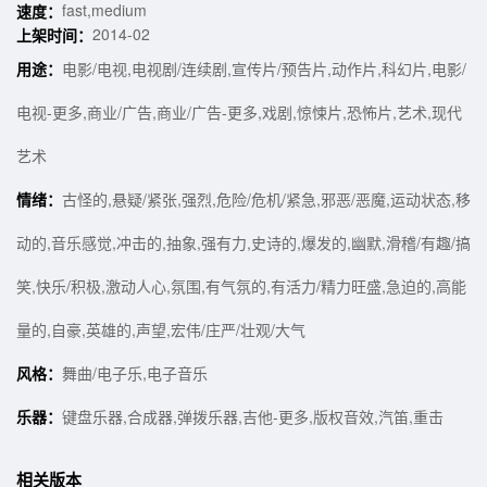
fast,medium
速度：
2014-02
上架时间：
用途：
电影/电视,电视剧/连续剧,宣传片/预告片,动作片,科幻片,电影/
电视-更多,商业/广告,商业/广告-更多,戏剧,惊悚片,恐怖片,艺术,现代
艺术
情绪：
古怪的,悬疑/紧张,强烈,危险/危机/紧急,邪恶/恶魔,运动状态,移
动的,音乐感觉,冲击的,抽象,强有力,史诗的,爆发的,幽默,滑稽/有趣/搞
笑,快乐/积极,激动人心,氛围,有气氛的,有活力/精力旺盛,急迫的,高能
量的,自豪,英雄的,声望,宏伟/庄严/壮观/大气
风格：
舞曲/电子乐,电子音乐
乐器：
键盘乐器,合成器,弹拨乐器,吉他-更多,版权音效,汽笛,重击
相关版本