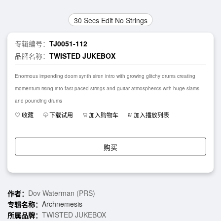
30 Secs Edit No Strings
专辑编号：
TJ0051-112
品牌名称：
TWISTED JUKEBOX
Enormous impending doom synth siren intro with growing glitchy drums creating
momentum rising into fast paced strings and guitar atmospherics with huge slams
and pounding drums
收藏
下载试用
加入购物车
加入播放列表
购买
Dov Waterman (PRS)
作者：
Archnemesis
专辑名称：
TWISTED JUKEBOX
所属品牌：