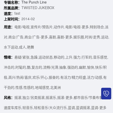
The Punch Line
专辑名称：
TWISTED JUKEBOX
所属品牌：
fast
速度：
2014-02
上架时间：
用途：
电影/电视,宣传片/预告片,动作片,电影/电视-更多,特别场合,派
对,商业/广告,商业/广告-更多,喜剧,喜剧-更多,娱乐圈,时尚/走秀,运动,
水下运动,成人,艳舞
情绪：
悬疑/紧张,急躁,运动状态,移动的,上升,强力,行军的,音乐感觉,
冲击的,时髦的,酷,复古的,流畅/光滑,抽象,强劲的,幽默,愉快,快乐/积
极,高兴/热闹/喜庆,欢乐/开心,振奋的,有活力/精力旺盛,活力/动感,有
干劲的,性感,性感的,地域感觉,北美洲
风格：
摇滚,独立/另类摇滚,摇滚乐,摇滚-更多,都市音乐/节奏布鲁斯,
速度车库乐,轻音乐,轻松音乐/大众流行乐,蓝调,蓝调摇滚,蓝调-更多