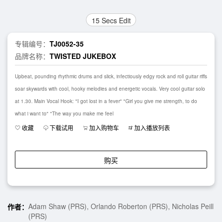
15 Secs Edit
专辑编号：
TJ0052-35
品牌名称：
TWISTED JUKEBOX
Upbeat, pounding rhythmic drums and slick, infectiously edgy rock and roll guitar riffs
soar skywards with cool, hooky melodies and energetic vocals. Very cool guitar solo
at 1.30. Main Vocal Hook: "I got lost in a fever" "Girl you give me strength, to do
what i want to" "The way you make me feel
收藏
下载试用
加入购物车
加入播放列表
购买
Adam Shaw (PRS), Orlando Roberton (PRS), Nicholas Peill
作者：
(PRS)