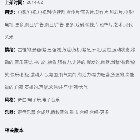
2014-02
上架时间：
用途：
电影/电视,电视剧/连续剧,宣传片/预告片,动作片,科幻片,电影/
电视-更多,商业/广告,商业/广告-更多,戏剧,惊悚片,恐怖片,艺术,现代
艺术
情绪：
古怪的,悬疑/紧张,强烈,危险/危机/紧急,邪恶/恶魔,运动状态,移
动的,音乐感觉,冲击的,抽象,强有力,史诗的,爆发的,幽默,滑稽/有趣/搞
笑,快乐/积极,激动人心,氛围,有气氛的,有活力/精力旺盛,急迫的,高能
量的,自豪,英雄的,声望,宏伟/庄严/壮观/大气
风格：
舞曲/电子乐,电子音乐
乐器：
键盘乐器,合成器,版权音效,重击,合唱,合唱-更多
相关版本