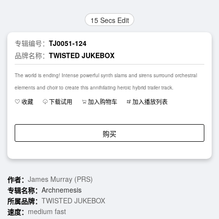
15 Secs Edit
专辑编号：
TJ0051-124
品牌名称：
TWISTED JUKEBOX
The world is ending! Intense powerful synth slams and sirens surround orchestral
elements and choir to create this annihilating heroic hybrid trailer track.
收藏
下载试用
加入购物车
加入播放列表
购买
James Murray (PRS)
作者：
Archnemesis
专辑名称：
TWISTED JUKEBOX
所属品牌：
medium fast
速度：