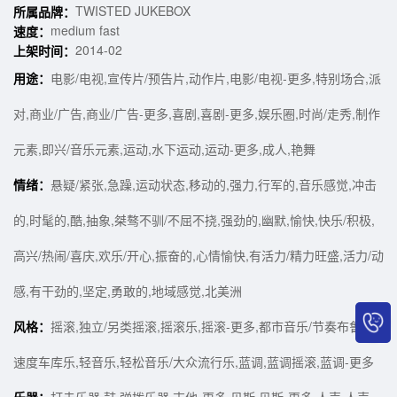
TWISTED JUKEBOX
所属品牌：
medium fast
速度：
2014-02
上架时间：
用途：
电影/电视,宣传片/预告片,动作片,电影/电视-更多,特别场合,派
对,商业/广告,商业/广告-更多,喜剧,喜剧-更多,娱乐圈,时尚/走秀,制作
元素,即兴/音乐元素,运动,水下运动,运动-更多,成人,艳舞
情绪：
悬疑/紧张,急躁,运动状态,移动的,强力,行军的,音乐感觉,冲击
的,时髦的,酷,抽象,桀骜不驯/不屈不挠,强劲的,幽默,愉快,快乐/积极,
高兴/热闹/喜庆,欢乐/开心,振奋的,心情愉快,有活力/精力旺盛,活力/动
感,有干劲的,坚定,勇敢的,地域感觉,北美洲
风格：
摇滚,独立/另类摇滚,摇滚乐,摇滚-更多,都市音乐/节奏布鲁斯,
速度车库乐,轻音乐,轻松音乐/大众流行乐,蓝调,蓝调摇滚,蓝调-更多