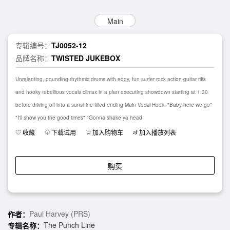
Main
专辑编号：
TJ0052-12
品牌名称：
TWISTED JUKEBOX
Unrelenting, pounding rhythmic drums with edgy, fun surfer rock action guitar riffs
and hooky rebellious vocals climax in a plan executing showdown starting at 1:30
before driving off into a sunshine filled ending Main Vocal Hook: "Baby here we go"
"I'll show you the good times" "Gonna shake ya head
收藏
下载试用
加入购物车
加入播放列表
购买
Paul Harvey (PRS)
作者：
The Punch Line
专辑名称：