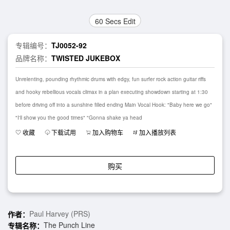
60 Secs Edit
专辑编号：
TJ0052-92
品牌名称：
TWISTED JUKEBOX
Unrelenting, pounding rhythmic drums with edgy, fun surfer rock action guitar riffs
and hooky rebellious vocals climax in a plan executing showdown starting at 1:30
before driving off into a sunshine filled ending Main Vocal Hook: "Baby here we go"
"I'll show you the good times" "Gonna shake ya head
收藏
下载试用
加入购物车
加入播放列表
购买
Paul Harvey (PRS)
作者：
The Punch Line
专辑名称：