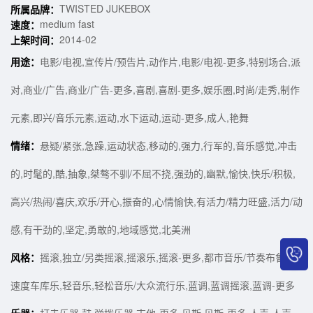
TWISTED JUKEBOX
所属品牌：
medium fast
速度：
2014-02
上架时间：
用途：
电影/电视,宣传片/预告片,动作片,电影/电视-更多,特别场合,派
对,商业/广告,商业/广告-更多,喜剧,喜剧-更多,娱乐圈,时尚/走秀,制作
元素,即兴/音乐元素,运动,水下运动,运动-更多,成人,艳舞
情绪：
悬疑/紧张,急躁,运动状态,移动的,强力,行军的,音乐感觉,冲击
的,时髦的,酷,抽象,桀骜不驯/不屈不挠,强劲的,幽默,愉快,快乐/积极,
高兴/热闹/喜庆,欢乐/开心,振奋的,心情愉快,有活力/精力旺盛,活力/动
感,有干劲的,坚定,勇敢的,地域感觉,北美洲
风格：
摇滚,独立/另类摇滚,摇滚乐,摇滚-更多,都市音乐/节奏布鲁斯,
速度车库乐,轻音乐,轻松音乐/大众流行乐,蓝调,蓝调摇滚,蓝调-更多