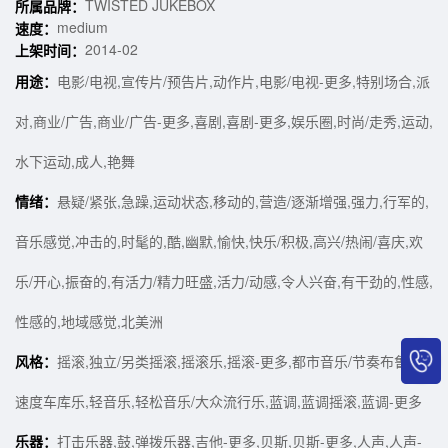
TWISTED JUKEBOX
所属品牌：
medium
速度：
2014-02
上架时间：
用途：
电影/电视,宣传片/预告片,动作片,电影/电视-更多,特别场合,派
对,商业/广告,商业/广告-更多,喜剧,喜剧-更多,娱乐圈,时尚/走秀,运动,
水下运动,成人,艳舞
情绪：
悬疑/紧张,急躁,运动状态,移动的,营造/逐渐增强,强力,行军的,
音乐感觉,冲击的,时髦的,酷,幽默,愉快,快乐/积极,高兴/热闹/喜庆,欢
乐/开心,振奋的,有活力/精力旺盛,活力/动感,令人兴奋,有干劲的,性感,
性感的,地域感觉,北美洲
风格：
摇滚,独立/另类摇滚,摇滚乐,摇滚-更多,都市音乐/节奏布鲁斯,
速度车库乐,轻音乐,轻松音乐/大众流行乐,蓝调,蓝调摇滚,蓝调-更多
乐器：
打击乐器,鼓,弹拨乐器,吉他-更多,贝斯,贝斯-更多,人声,人声-