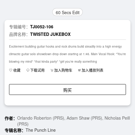
60 Secs Edit
专辑编号：
TJ0052-106
品牌名称：
TWISTED JUKEBOX
Excitement building guitar hooks and rock drums build steadily into a high energy
climactic guitar solo showdown drop down starting at 1:46. Main Vocal Hook: "You're
blowing my mind" "that kinda party" "girl you're really something
收藏
下载试用
加入购物车
加入播放列表
购买
Orlando Roberton (PRS), Adam Shaw (PRS), Nicholas Peill
作者：
(PRS)
The Punch Line
专辑名称：