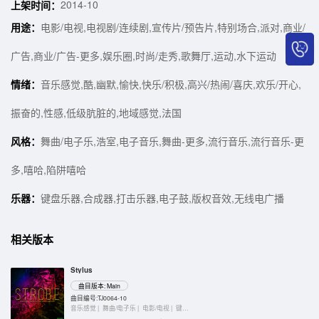
2014-10
上架时间：
用途：
电影/电视,电视剧/连续剧,宣传片/预告片,特别场合,派对,商业/
广告,商业/广告-更多,娱乐圈,时尚/走秀,歌舞厅,运动,水下运动
情绪：
音乐感觉,酷,幽默,愉快,快乐/积极,高兴/热闹/喜庆,欢乐/开心,
振奋的,性感,低级肮脏的,地域感觉,法国
风格：
舞曲/电子乐,浩室,电子音乐,舞曲-更多,流行音乐,流行音乐-更
多,嘻哈,陷阱嘻哈
乐器：
键盘乐器,合成器,打击乐器,电子鼓,版权音效,无线电广播
相关版本
Stylus
曲目版本: Main
曲目编号:TJ0064-10
音乐感觉 |
舞曲/电子乐 |
电影/电视 |
键盘乐器