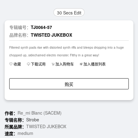
30 Secs Edit
专辑编号：
TJ0064-57
品牌名称：
TWISTED JUKEBOX
Filtered synth pads rise with distorted synth riffs and bleeps dropping into a huge
chopped up, sidechained electro monster. Filthy in a great way!
收藏
下载试用
加入购物车
加入播放列表
购买
Re_mi Blanc (SACEM)
作者：
Strobe
专辑名称：
TWISTED JUKEBOX
所属品牌：
medium
速度：