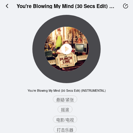
You're Blowing My Mind (30 Secs Edit) (INSTRUMENTAL)
You're Blowing My Mind (30 Secs Edit) (INSTRUMENTAL)
悬疑/紧张
摇滚
电影/电视
打击乐器