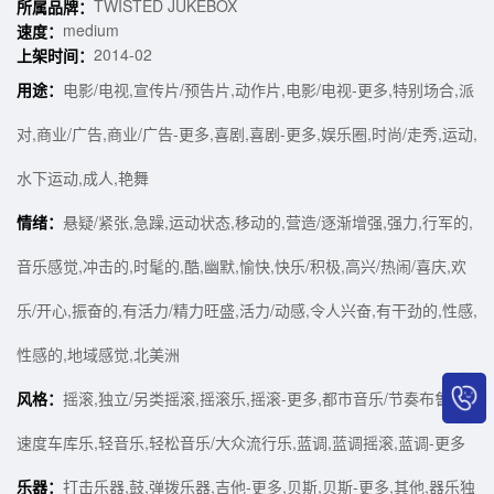
TWISTED JUKEBOX
所属品牌：
medium
速度：
2014-02
上架时间：
用途：
电影/电视,宣传片/预告片,动作片,电影/电视-更多,特别场合,派
对,商业/广告,商业/广告-更多,喜剧,喜剧-更多,娱乐圈,时尚/走秀,运动,
水下运动,成人,艳舞
情绪：
悬疑/紧张,急躁,运动状态,移动的,营造/逐渐增强,强力,行军的,
音乐感觉,冲击的,时髦的,酷,幽默,愉快,快乐/积极,高兴/热闹/喜庆,欢
乐/开心,振奋的,有活力/精力旺盛,活力/动感,令人兴奋,有干劲的,性感,
性感的,地域感觉,北美洲
风格：
摇滚,独立/另类摇滚,摇滚乐,摇滚-更多,都市音乐/节奏布鲁斯,
速度车库乐,轻音乐,轻松音乐/大众流行乐,蓝调,蓝调摇滚,蓝调-更多
乐器：
打击乐器,鼓,弹拨乐器,吉他-更多,贝斯,贝斯-更多,其他,器乐独