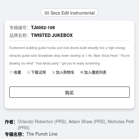
30 Secs Edit Instrumental
专辑编号：
TJ0052-109
品牌名称：
TWISTED JUKEBOX
Excitement building guitar hooks and rock drums build steadily into a high energy
climactic guitar solo showdown drop down starting at 1:46. Main Vocal Hook: "You're
blowing my mind" "that kinda party" "girl you're really something
收藏
下载试用
加入购物车
加入播放列表
购买
Orlando Roberton (PRS), Adam Shaw (PRS), Nicholas Peill
作者：
(PRS)
The Punch Line
专辑名称：