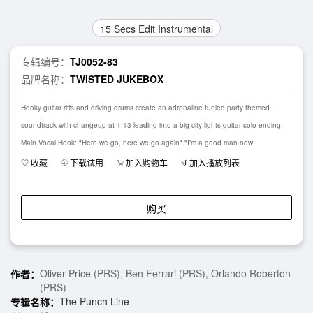
15 Secs Edit Instrumental
专辑编号：
TJ0052-83
品牌名称：
TWISTED JUKEBOX
Hooky guitar riffs and driving drums create an adrenaline fueled party themed
soundtrack with changeup at 1:13 leading into a big city lights guitar solo ending.
Main Vocal Hook: "Here we go, here we go again" "I'm a good man now
收藏
下载试用
加入购物车
加入播放列表
购买
Oliver Price (PRS), Ben Ferrari (PRS), Orlando Roberton
作者：
(PRS)
The Punch Line
专辑名称：