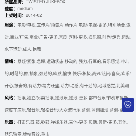
TWISTED JUKEBOX
所属品牌：
medium
速度：
2014-02
上架时间：
用途：
电影/电视,宣传片/预告片,动作片,电影/电视-更多,特别场合,派
对,商业/广告,商业/广告-更多,喜剧,喜剧-更多,娱乐圈,时尚/走秀,运动,
水下运动,成人,艳舞
情绪：
悬疑/紧张,急躁,运动状态,移动的,强力,行军的,音乐感觉,冲击
的,时髦的,酷,抽象,强劲的,幽默,愉快,快乐/积极,高兴/热闹/喜庆,欢乐/
开心,振奋的,有活力/精力旺盛,活力/动感,有干劲的,地域感觉,北美洲
风格：
摇滚,独立/另类摇滚,摇滚乐,摇滚-更多,都市音乐/节奏布鲁斯,
速度车库乐,轻音乐,轻松音乐/大众流行乐,蓝调,蓝调摇滚,蓝调-更多
乐器：
打击乐器,鼓,铃鼓,弹拨乐器,吉他-更多,贝斯,贝斯-更多,其他,
器乐独奏,版权音效,重击