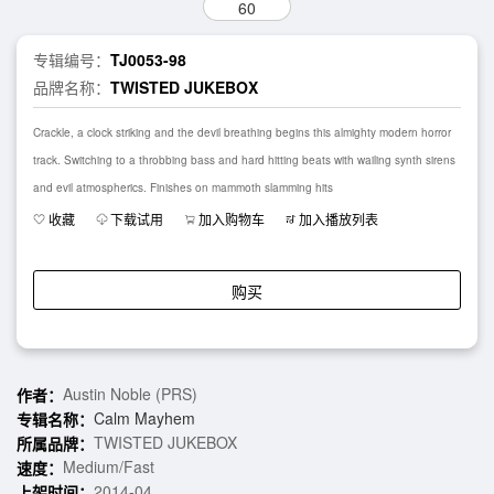
60
专辑编号：
TJ0053-98
品牌名称：
TWISTED JUKEBOX
Crackle, a clock striking and the devil breathing begins this almighty modern horror
track. Switching to a throbbing bass and hard hitting beats with wailing synth sirens
and evil atmospherics. Finishes on mammoth slamming hits
收藏
下载试用
加入购物车
加入播放列表
购买
Austin Noble (PRS)
作者：
Calm Mayhem
专辑名称：
TWISTED JUKEBOX
所属品牌：
Medium/Fast
速度：
2014-04
上架时间：