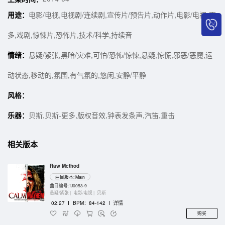
用途：
电影/电视,电视剧/连续剧,宣传片/预告片,动作片,电影/电视-更
多,戏剧,惊悚片,恐怖片,技术/科学,持续音
情绪：
悬疑/紧张,黑暗/灾难,可怕/恐怖/惊悚,悬疑,惊慌,邪恶/恶魔,运
动状态,移动的,氛围,有气氛的,悠闲,安静/平静
风格：
乐器：
贝斯,贝斯-更多,版权音效,钟表发条声,汽笛,重击
相关版本
Raw Method
曲目版本: Main
曲目编号:TJ0053-9
悬疑/紧张 |
电影/电视 |
贝斯
02:27
I
BPM：84-142
I
详情
购买