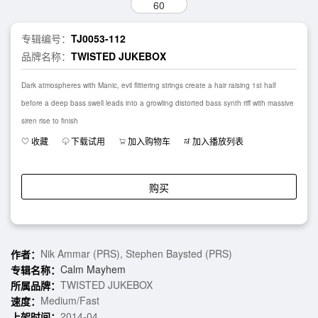
60
专辑编号：
TJ0053-112
品牌名称：
TWISTED JUKEBOX
Dark atmospheres with Manic, evil flittering strings create a hair raising 1st half
before a deep bass swell leads into a growling distorted bass synth riff with massive
siren rise to finish
收藏
下载试用
加入购物车
加入播放列表
购买
Nik Ammar (PRS), Stephen Baysted (PRS)
作者：
Calm Mayhem
专辑名称：
TWISTED JUKEBOX
所属品牌：
Medium/Fast
速度：
2014-04
上架时间：