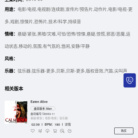
用途：
电影/电视,电视剧/连续剧,宣传片/预告片,动作片,电影/电视-更
多,戏剧,惊悚片,恐怖片,技术/科学,持续音
情绪：
悬疑/紧张,黑暗/灾难,可怕/恐怖/惊悚,悬疑,惊慌,邪恶/恶魔,运
动状态,移动的,氛围,有气氛的,悠闲,安静/平静
风格：
乐器：
弦乐器,弦乐器-更多,贝斯,贝斯-更多,版权音效,汽笛,尖叫声
相关版本
Eaten Alive
曲目版本: Main
曲目编号:TJ0053-11
悬疑/紧张 |
电影/电视 |
弦乐器
02:09
I
BPM：180
I
详情
购买