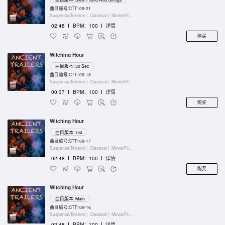
曲目编号:CTT109-21
Suspense/Tension |
Classical |
Movie/Film/Tv |
Keyboards
02:48
I
BPM：100
I
详情
购买
Witching Hour
曲目版本: 30 Sec
曲目编号:CTT109-18
Suspense/Tension |
Classical |
Movie/Film/Tv |
Keyboards
00:37
I
BPM：100
I
详情
购买
Witching Hour
曲目版本: Inst
曲目编号:CTT109-17
Suspense/Tension |
Classical |
Movie/Film/Tv |
Keyboards
02:48
I
BPM：100
I
详情
购买
Witching Hour
曲目版本: Main
曲目编号:CTT109-16
Suspense/Tension |
Classical |
Movie/Film/Tv |
Keyboards
02:48
I
BPM：100
I
详情