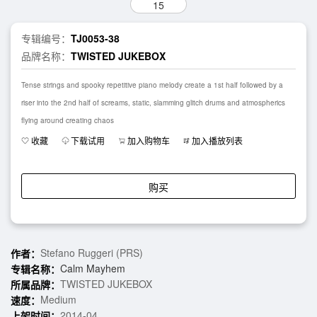
15
专辑编号：
TJ0053-38
品牌名称：
TWISTED JUKEBOX
Tense strings and spooky repetitive piano melody create a 1st half followed by a
riser into the 2nd half of screams, static, slamming glitch drums and atmospherics
flying around creating chaos
收藏
下载试用
加入购物车
加入播放列表
购买
Stefano Ruggeri (PRS)
作者：
Calm Mayhem
专辑名称：
TWISTED JUKEBOX
所属品牌：
Medium
速度：
2014-04
上架时间：