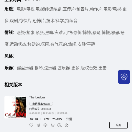
用途：
电影/电视,电视剧/连续剧,宣传片/预告片,动作片,电影/电视-更
多,戏剧,惊悚片,恐怖片,技术/科学,持续音
情绪：
悬疑/紧张,紧张,黑暗/灾难,可怕/恐怖/惊悚,悬疑,惊慌,邪恶/恶
魔,运动状态,移动的,氛围,有气氛的,悠闲,安静/平静
风格：
乐器：
键盘乐器,钢琴,弦乐器,弦乐器-更多,版权音效,重击
相关版本
The Lodger
曲目版本: Main
曲目编号:TJ0053-3
悬疑/紧张 |
电影/电视 |
键盘乐器
02:18
I
BPM：75-135
I
详情
购买