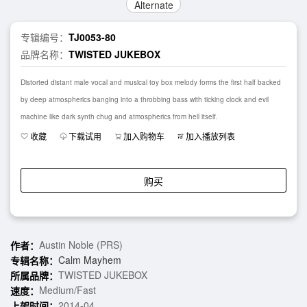
Alternate
专辑编号：
TJ0053-80
品牌名称：
TWISTED JUKEBOX
Distorted distant male vocal and musical toy box melody forms the first half backed
by deep atmospherics banging into a throbbing bass with ticking clock and evil
machine like dark synth chug and atmospherics from hell itself.
收藏
下载试用
加入购物车
加入播放列表
购买
Austin Noble (PRS)
作者：
Calm Mayhem
专辑名称：
TWISTED JUKEBOX
所属品牌：
Medium/Fast
速度：
2014-04
上架时间：