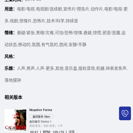
用途：
电影/电视,电视剧/连续剧,宣传片/预告片,动作片,电影/电视-更
多,戏剧,惊悚片,恐怖片,技术/科学,持续音
情绪：
悬疑/紧张,黑暗/灾难,可怕/恐怖/惊悚,悬疑,惊慌,邪恶/恶魔,运
动状态,移动的,氛围,有气氛的,悠闲,安静/平静
风格：
乐器：
人声,男声,人声-更多,其他,音乐盒,版权音效,机器,钟表发条声,
落地摆钟
相关版本
Negative Forms
曲目版本: Main
曲目编号:TJ0053-7
悬疑/紧张 |
电影/电视 |
人声
02:21
I
BPM：125-170
I
详情