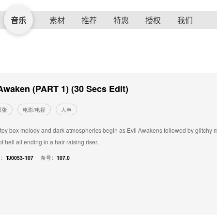
音乐
素材
推荐
特惠
授权
我们
 Awaken (PART 1) (30 Secs Edit)
紧张
电影/电视
人声
toy box melody and dark atmospherics begin as Evil Awakens followed by glitchy 
f hell all ending in a hair raising riser.
号：
TJ0053-107
条号：
107.0