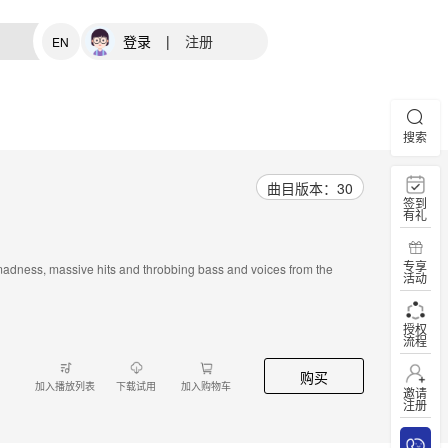
登录
|
注册
EN
搜索
曲目版本：30
签到
有礼
专享
madness, massive hits and throbbing bass and voices from the
活动
授权
流程
购买
加入播放列表
下载试用
加入购物车
邀请
注册