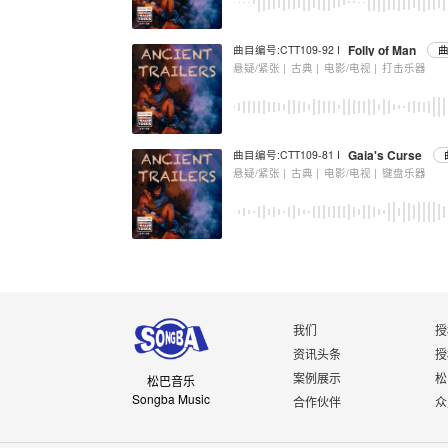
Folly of Man
曲目编号:CTT109-92 I
曲
悬疑/紧张 |
古典 |
电影/电视 |
打击乐器
Gaia's Curse
曲目编号:CTT109-81 I
悬疑/紧张 |
古典 |
电影/电视 |
键盘乐器
我们
授
资讯头条
授
案例展示
松
松巴音乐
Songba Music
合作伙伴
众