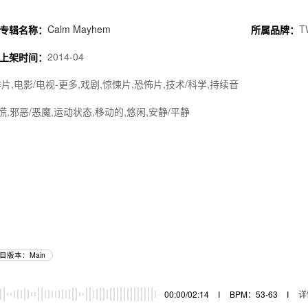
Calm Mayhem
T
专辑名称：
所属品牌：
2014-04
上架时间：
片,电影/电视-更多,戏剧,惊悚片,恐怖片,技术/科学,持续音
惊慌,邪恶/恶魔,运动状态,移动的,悠闲,安静/平静
目版本：Main
00:00/02:14
I
BPM：53-63
I
详