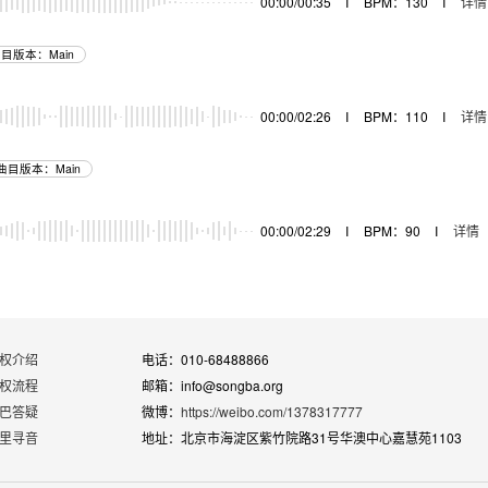
00:00/00:35
I
BPM：130
I
详情
目版本：Main
00:00/02:26
I
BPM：110
I
详情
曲目版本：Main
00:00/02:29
I
BPM：90
I
详情
权介绍
电话：010-68488866
权流程
邮箱：info@songba.org
巴答疑
微博：
https://weibo.com/1378317777
里寻音
地址：北京市海淀区紫竹院路31号华澳中心嘉慧苑1103