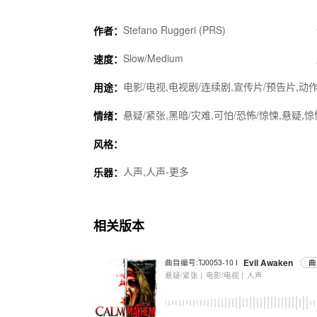
Stefano Ruggeri (PRS)
作者：
Slow/Medium
速度：
电影/电视,电视剧/连续剧,宣传片/预告片,动作
用途：
悬疑/紧张,黑暗/灾难,可怕/恐怖/惊悚,悬疑,
情绪：
风格：
人声,人声-更多
乐器：
相关版本
Evil Awaken
曲目编号:TJ0053-10 I
曲
悬疑/紧张 |
电影/电视 |
人声