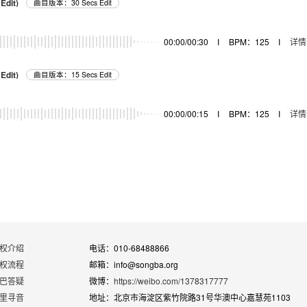
Edit)
曲目版本：30 Secs Edit
器
00:00/00:30
I
BPM：125
I
详情
Edit)
曲目版本：15 Secs Edit
器
00:00/00:15
I
BPM：125
I
详情
权介绍
电话：010-68488866
权流程
邮箱：info@songba.org
巴答疑
微博：
https://weibo.com/1378317777
里寻音
地址：北京市海淀区紫竹院路31号华澳中心嘉慧苑1103