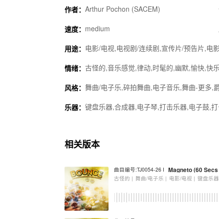
Arthur Pochon (SACEM)
作者：
medium
速度：
电影/电视,电视剧/连续剧,宣传片/预告片,电影
用途：
古怪的,音乐感觉,律动,时髦的,幽默,愉快,快乐
情绪：
舞曲/电子乐,碎拍舞曲,电子音乐,舞曲-更多,
风格：
键盘乐器,合成器,电子琴,打击乐器,电子鼓,打
乐器：
相关版本
Magneto (60 Secs 
曲目编号:TJ0054-26 I
古怪的 |
舞曲/电子乐 |
电影/电视 |
键盘乐