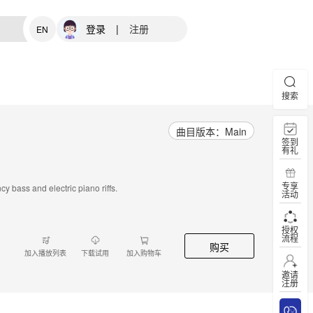
登录
|
注册
EN
搜索
曲目版本：Main
签到
有礼
专享
y bass and electric piano riffs.
活动
授权
流程
购买
加入播放列表
下载试用
加入购物车
邀请
注册