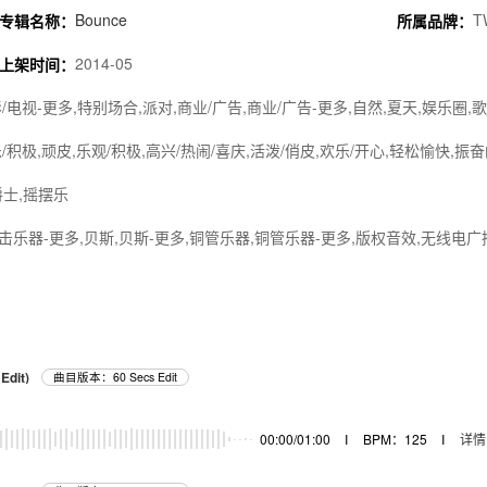
Bounce
T
专辑名称：
所属品牌：
2014-05
上架时间：
/电视-更多,特别场合,派对,商业/广告,商业/广告-更多,自然,夏天,娱乐圈,
/积极,顽皮,乐观/积极,高兴/热闹/喜庆,活泼/俏皮,欢乐/开心,轻松愉快,振
爵士,摇摆乐
击乐器-更多,贝斯,贝斯-更多,铜管乐器,铜管乐器-更多,版权音效,无线电广
Edit)
曲目版本：60 Secs Edit
器
00:00/01:00
I
BPM：125
I
详情