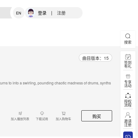
登录
|
注册
EN
搜索
曲目版本：15
签到
有礼
专享
urns to into a swirling, pounding chaotic madness of drums, synths
活动
授权
流程
购买
加入播放列表
下载试用
加入购物车
邀请
注册