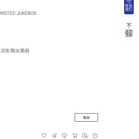
联系
我们
WISTED JUKEBOX
返回
顶部
,沮丧/黯淡/脆弱
购买