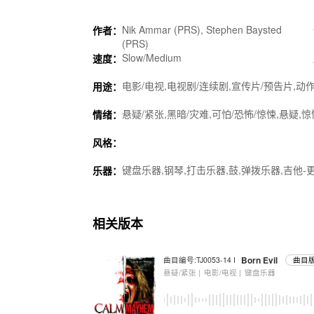
Nik Ammar (PRS), Stephen Baysted
作者：
(PRS)
Slow/Medium
速度：
电影/电视,电视剧/连续剧,宣传片/预告片,动作
用途：
悬疑/紧张,黑暗/灾难,可怕/恐怖/惊悚,悬疑,
情绪：
风格：
键盘乐器,钢琴,打击乐器,鼓,弹拨乐器,吉他-更
乐器：
相关版本
Born Evil
曲目编号:TJ0053-14 I
曲目版
悬疑/紧张 |
电影/电视 |
键盘乐器