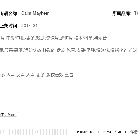
Calm Mayhem
T
专辑名称：
所属品牌：
2014-04
上架时间：
片,电影/电视-更多,戏剧,惊悚片,恐怖片,技术/科学,持续音
惊慌,邪恶/恶魔,运动状态,移动的,盘旋,悠闲,安静/平静,情绪化,情绪化的,难过
多,人声,女声,人声-更多,版权音效,重击
本：Main
00:00/02:18
I
BPM：150
I
详情