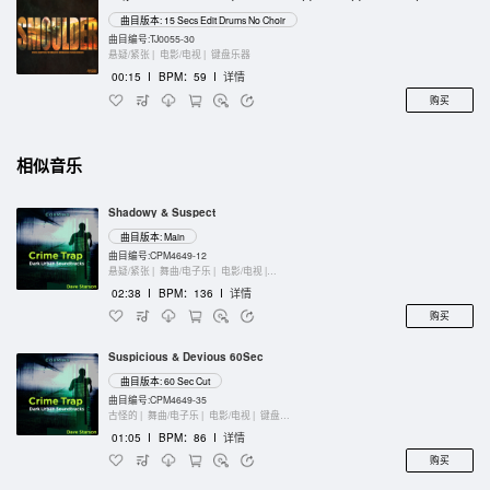
曲目版本: 15 Secs Edit Drums No Choir
曲目编号:TJ0055-30
悬疑/紧张 |
电影/电视 |
键盘乐器
00:15
I
BPM：59
I
详情
购买
相似音乐
Shadowy & Suspect
曲目版本: Main
曲目编号:CPM4649-12
悬疑/紧张 |
舞曲/电子乐 |
电影/电视 |
键盘乐器
02:38
I
BPM：136
I
详情
购买
Suspicious & Devious 60Sec
曲目版本: 60 Sec Cut
曲目编号:CPM4649-35
古怪的 |
舞曲/电子乐 |
电影/电视 |
键盘乐器
01:05
I
BPM：86
I
详情
购买