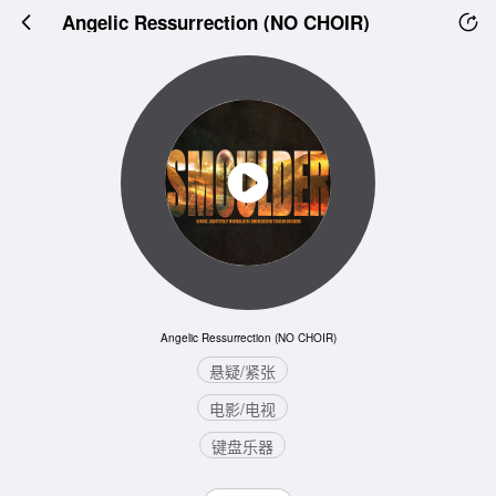
Angelic Ressurrection (NO CHOIR)
Angelic Ressurrection (NO CHOIR)
悬疑/紧张
电影/电视
键盘乐器