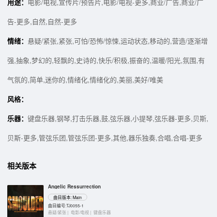
用途：
电影/电视,宣传片/预告片,电影/电视-更多,商业/广告,商业/广
告-更多,自然,自然-更多
情绪：
悬疑/紧张,紧张,可怕/恐怖/惊悚,运动状态,移动的,营造/逐渐增
强,抽象,梦幻的,轻飘的,史诗的,快乐/积极,振奋的,温暖/阳光,氛围,有
气氛的,简单,迷你的,情绪化,情绪化的,美丽,美好/唯美
风格：
乐器：
键盘乐器,钢琴,打击乐器,鼓,弦乐器,小提琴,弦乐器-更多,贝斯,
贝斯-更多,管弦乐团,管弦乐团-更多,其他,器乐独奏,合唱,合唱-更多
相关版本
Angelic Ressurrection
曲目版本: Main
曲目编号:TJ0055-1
悬疑/紧张 |
电影/电视 |
键盘乐器