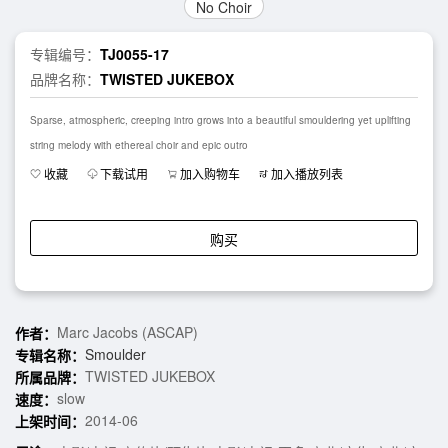
No Choir
专辑编号：
TJ0055-17
品牌名称：
TWISTED JUKEBOX
Sparse, atmospheric, creeping intro grows into a beautiful smouldering yet uplifting
string melody with ethereal choir and epic outro
收藏
下载试用
加入购物车
加入播放列表
购买
Marc Jacobs (ASCAP)
作者：
Smoulder
专辑名称：
TWISTED JUKEBOX
所属品牌：
slow
速度：
2014-06
上架时间：