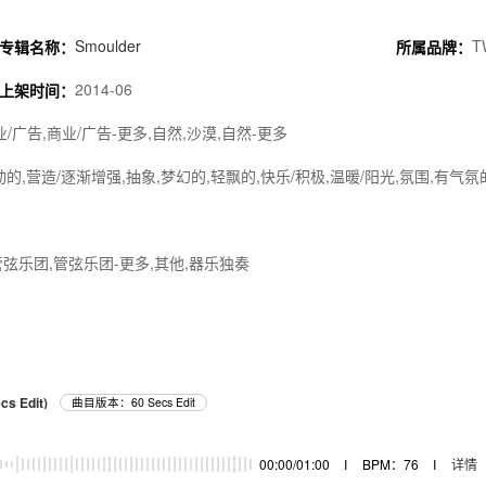
Smoulder
T
专辑名称：
所属品牌：
2014-06
上架时间：
业/广告,商业/广告-更多,自然,沙漠,自然-更多
动的,营造/逐渐增强,抽象,梦幻的,轻飘的,快乐/积极,温暖/阳光,氛围,有气氛
管弦乐团,管弦乐团-更多,其他,器乐独奏
cs Edit)
曲目版本：60 Secs Edit
00:00/01:00
I
BPM：76
I
详情