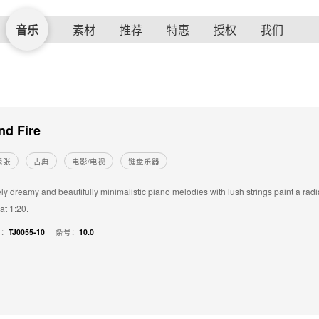
音乐
素材
推荐
特惠
授权
我们
nd Fire
紧张
古典
电影/电视
键盘乐器
ely dreamy and beautifully minimalistic piano melodies with lush strings paint a rad
 at 1:20.
号：
TJ0055-10
条号：
10.0