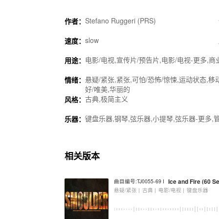
Stefano Ruggeri (PRS)
作者：
slow
速度：
电影/电视,宣传片/预告片,电影/电视-更多,商
用途：
悬疑/紧张,紧张,可怕/恐怖/惊悚,运动状态,移
情绪：
好/唯美,华丽的
古典,极简主义
风格：
键盘乐器,钢琴,弦乐器,小提琴,弦乐器-更多,
乐器：
相关版本
Ice and Fire (60 Se
曲目编号:TJ0055-69 I
悬疑/紧张 |
古典 |
电影/电视 |
键盘乐器