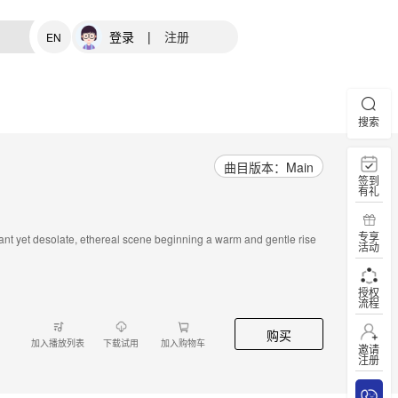
登录
|
注册
EN
搜索
曲目版本：Main
签到
有礼
专享
iant yet desolate, ethereal scene beginning a warm and gentle rise
活动
授权
流程
购买
加入播放列表
下载试用
加入购物车
邀请
注册