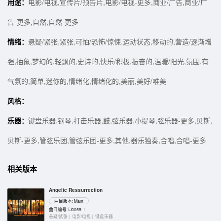
用途：
电影/电视,宣传片/预告片,电影/电视-更多,商业/广告,商业/广
告-更多,自然,自然-更多
情绪：
悬疑/紧张,紧张,可怕/恐怖/惊悚,运动状态,移动的,营造/逐渐增
强,抽象,梦幻的,轻飘的,史诗的,快乐/积极,振奋的,温暖/阳光,氛围,有
气氛的,简单,迷你的,情绪化,情绪化的,美丽,美好/唯美
风格：
乐器：
键盘乐器,钢琴,打击乐器,鼓,弦乐器,小提琴,弦乐器-更多,贝斯,
贝斯-更多,管弦乐团,管弦乐团-更多,其他,器乐独奏,合唱,合唱-更多
相关版本
Angelic Ressurrection
曲目版本: Main
曲目编号:TJ0055-1
悬疑/紧张 |
电影/电视 |
键盘乐器