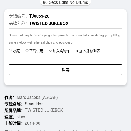
60 Secs Edits No Drums
专辑编号：
TJ0055-20
品牌名称：
TWISTED JUKEBOX
Sparse, atmospheric, creeping intro grows into a beautiful smouldering yet uplifting
string melody with ethereal choir and epic outro
收藏
下载试用
加入购物车
加入播放列表
购买
Marc Jacobs (ASCAP)
作者：
Smoulder
专辑名称：
TWISTED JUKEBOX
所属品牌：
slow
速度：
2014-06
上架时间：