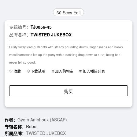
60 Secs Edit
专辑编号：
TJ0056-45
品牌名称：
TWISTED JUKEBOX
Feisty fuzzy lead guitar riffs with steady pounding drums, finger snaps and hooky
vocal harmonies fire up the party with a rumbling drop down at 1:38; being bad
never felt so good.
收藏
下载试用
加入购物车
加入播放列表
购买
Gyom Amphoux (ASCAP)
作者：
Rebel
专辑名称：
TWISTED JUKEBOX
所属品牌：