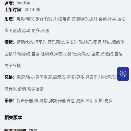
medium
速度：
2014-06
上架时间：
用途：
电影/电视,旅行/探险,公路电影,特别场合,派对,喜剧,坏事,运动,
水下运动,运动-更多,交通
情绪：
运动状态,行军的,音乐感觉,冲击的,酷,快乐/积极,顽皮,情绪化,
蛮横的/粗鲁的,自豪,胜利的,声望,荣誉/光荣/功勋,坚定,勇敢的,自信,
男子气概
风格：
摇滚,独立/另类摇滚,摇滚乐,摇滚-更多,轻音乐,轻松音乐/大众
流行乐,蓝调,蓝调摇滚
乐器：
打击乐器,鼓,响指,弹拨乐器,吉他-更多,贝斯,贝斯-更多
相关版本
Vixen