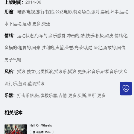
2014-06
上架时间：
用途：
电影/电视,旅行/探险,公路电影,特别场合,派对,喜剧,坏事,运动,
水下运动,运动-更多,交通
情绪：
运动状态,行军的,音乐感觉,冲击的,酷,快乐/积极,顽皮,情绪化,
蛮横的/粗鲁的,自豪,胜利的,声望,荣誉/光荣/功勋,坚定,勇敢的,自信,
男子气概
风格：
摇滚,独立/另类摇滚,摇滚乐,摇滚-更多,轻音乐,轻松音乐/大众
流行乐,蓝调,蓝调摇滚
乐器：
打击乐器,鼓,弹拨乐器,吉他-更多,贝斯,贝斯-更多
相关版本
Hell On Wheels
曲目版本: Main