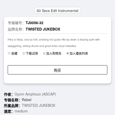
60 Secs Edit Instrumental
专辑编号：
TJ0056-32
品牌名称：
TWISTED JUKEBOX
Fiery & feisty, cool as hell, smoking hot guitar riffs lay down a blazing path with
swaggering, driving drums and good times vocal melodies
收藏
下载试用
加入购物车
加入播放列表
购买
Gyom Amphoux (ASCAP)
作者：
Rebel
专辑名称：
TWISTED JUKEBOX
所属品牌：
medium
速度：