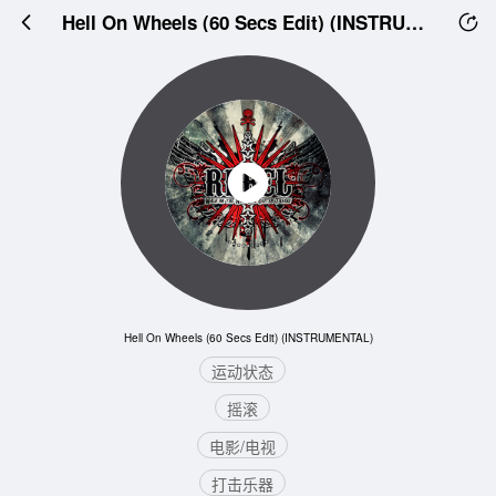
Hell On Wheels (60 Secs Edit) (INSTRUMENTAL)
Hell On Wheels (60 Secs Edit) (INSTRUMENTAL)
运动状态
摇滚
电影/电视
打击乐器