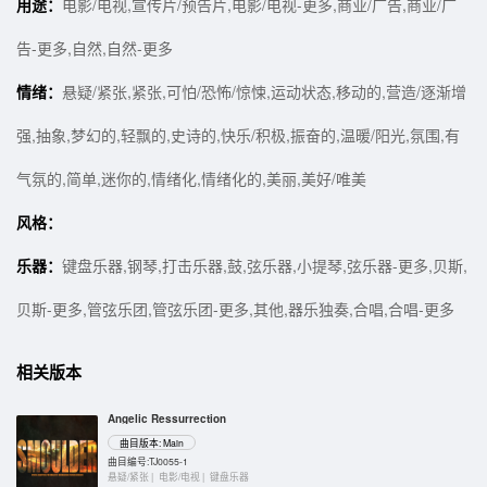
用途：
电影/电视,宣传片/预告片,电影/电视-更多,商业/广告,商业/广
告-更多,自然,自然-更多
情绪：
悬疑/紧张,紧张,可怕/恐怖/惊悚,运动状态,移动的,营造/逐渐增
强,抽象,梦幻的,轻飘的,史诗的,快乐/积极,振奋的,温暖/阳光,氛围,有
气氛的,简单,迷你的,情绪化,情绪化的,美丽,美好/唯美
风格：
乐器：
键盘乐器,钢琴,打击乐器,鼓,弦乐器,小提琴,弦乐器-更多,贝斯,
贝斯-更多,管弦乐团,管弦乐团-更多,其他,器乐独奏,合唱,合唱-更多
相关版本
Angelic Ressurrection
曲目版本: Main
曲目编号:TJ0055-1
悬疑/紧张 |
电影/电视 |
键盘乐器