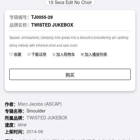
15 Secs Edit No Choir
专辑编号：
TJ0055-29
品牌名称：
TWISTED JUKEBOX
Sparse, atmospheric, creeping intro grows into a beautiful smouldering yet uplifting
string melody with ethereal choir and epic outro
收藏
下载试用
加入购物车
加入播放列表
购买
Marc Jacobs (ASCAP)
作者：
Smoulder
专辑名称：
TWISTED JUKEBOX
所属品牌：
slow
速度：
2014-06
上架时间：